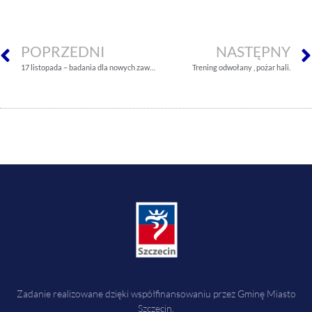
POPRZEDNI
NASTĘPNY
17 listopada – badania dla nowych zawodników
Trening odwołany , pożar hali.
Zadanie realizowane dzięki współfinansowaniu przez Gminę Miasto
Szczecin.