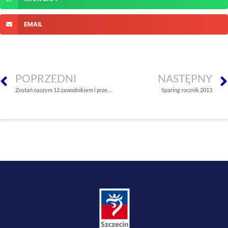
EMAIL
POPRZEDNI
NASTĘPNY
Zostań naszym 12 zawodnikiem i przekaż 1% podatku dzieciom
Sparing rocznik 2013